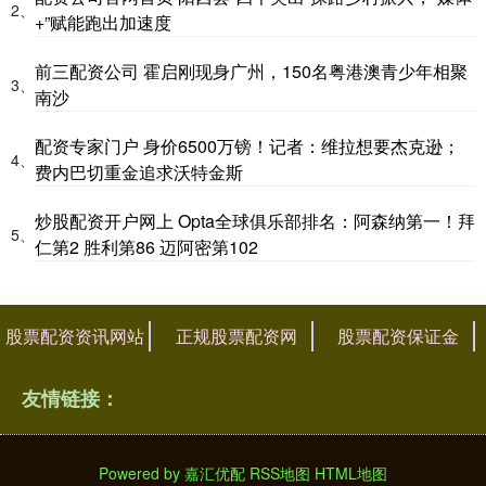
2、
+”赋能跑出加速度
前三配资公司 霍启刚现身广州，150名粤港澳青少年相聚
3、
南沙
配资专家门户 身价6500万镑！记者：维拉想要杰克逊；
4、
费内巴切重金追求沃特金斯
炒股配资开户网上 Opta全球俱乐部排名：阿森纳第一！拜
5、
仁第2 胜利第86 迈阿密第102
股票配资资讯网站
正规股票配资网
股票配资保证金
友情链接：
Powered by
嘉汇优配
RSS地图
HTML地图