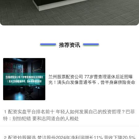
推荐资讯
兰州股票配资公司 77岁曹查理退休后近照曝
光！满头白发像普通爷爷，曾半身麻痹险丧命
​配资实盘平台排名前十 年轻人如何发展自己的投资哲理？巴菲
1
特：别怕犯错 要和志同道合的人相处
​配资炒股网选 梦洁股份2024年净利润增长11% 营收下降20.5%
2