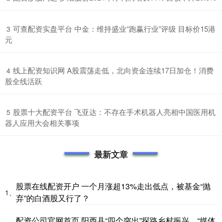
​可查配资实盘平台 中金：维持盛业“跑赢行业”评级 目标价15港
3
元
​线上配资知识网 A股震荡走低，北向资金连续17日加仓！消费
4
股全线活跃
​股票十大配资平台 飞亚达：不存在手术机器人亮相中国医用机
5
器人应用大会相关事项
最新文章
股票在线配资开户 一个月涨超13%走出低点，被基金“抛
1、
弃”的白酒股又行了？
配资公司官网首页 阳西县“四个突出”探路乡村振兴，“媒体